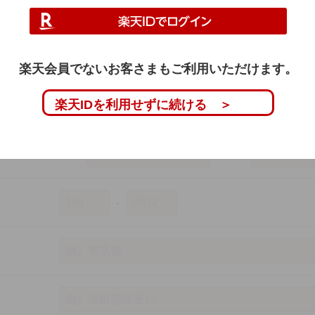
い。
楽天会員でないお客さまもご利用いただけます。
楽天IDを利用せずに続ける ＞
姓
名
セイ
メイ