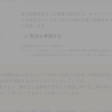
楽天損害保険または募集代理店から、キャンペー
スや楽天グループまたはその他の企業の情報等を
に同意します。
配信を希望する
配信停止はいつでも可能です。
ただし、お申込みいただいている商品等に関する重要なお知らせ
メール配信設定の有無にかかわらずメールでお送りする場合がご
個人情報取扱い(楽天グループ各社への第三社提供、利用目的等)
力内容を確認する｣ボタンをクリックしてください。
客さまへ、弊社または募集代理店より商品に関するご案内等の
めご了承いただきますようお願いいたします。
グループ各社への第三者提供、利用目的等）についてのご同意