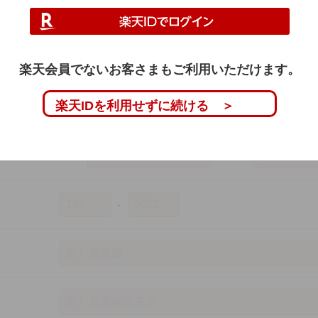
い。
楽天会員でないお客さまもご利用いただけます。
楽天IDを利用せずに続ける ＞
姓
名
セイ
メイ