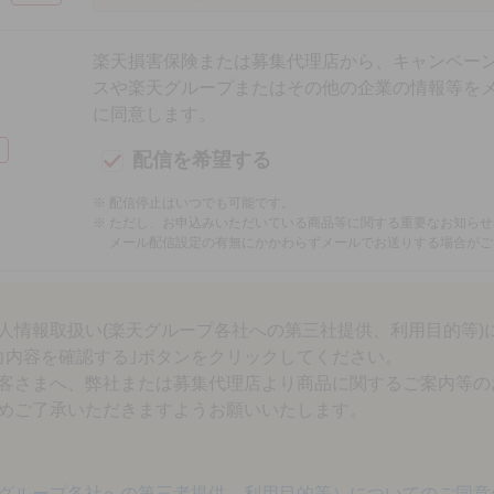
楽天損害保険または募集代理店から、キャンペー
スや楽天グループまたはその他の企業の情報等を
に同意します。
配信を希望する
配信停止はいつでも可能です。
ただし、お申込みいただいている商品等に関する重要なお知らせ
メール配信設定の有無にかかわらずメールでお送りする場合がご
個人情報取扱い(楽天グループ各社への第三社提供、利用目的等)
力内容を確認する｣ボタンをクリックしてください。
客さまへ、弊社または募集代理店より商品に関するご案内等の
めご了承いただきますようお願いいたします。
グループ各社への第三者提供、利用目的等）についてのご同意